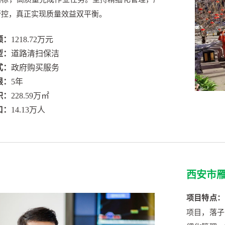
管控，真正实现质量效益双平衡。
额：
1218.72万元
型：
道路清扫保洁
式：
政府购买服务
限：
5年
积：
228.59万㎡
口：
14.13万人
西安市
项目特点：
项目，落子