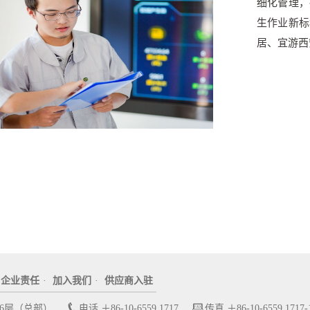
细化管理，
生作业新标
居、宜游西
企业责任
·
加入我们
·
供应商入驻
6层（总部）
电话 ＋86-10-6559 1717
传真 ＋86-10-6559 1717-