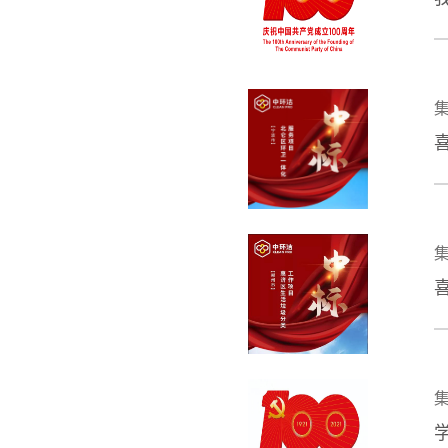
集
集
集