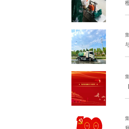
集
集
集