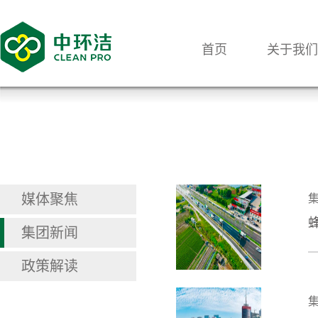
首页
关于我们
媒体聚焦
集
集团新闻
政策解读
集